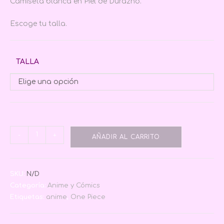
Camiseta blanca en Piel de Durazno.
Escoge tu talla.
TALLA
Elige una opción
-
+
AÑADIR AL CARRITO
SKU:
N/D
Categoría:
Anime y Cómics
Etiquetas:
anime
,
One Piece