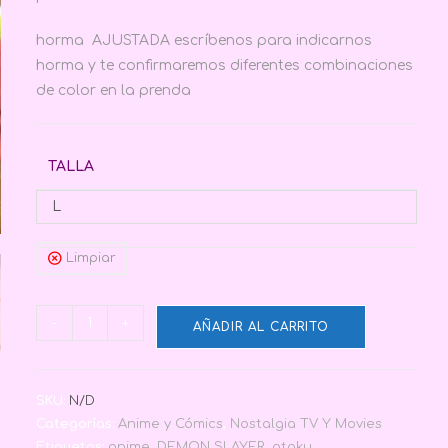
horma AJUSTADA escríbenos para indicarnos
horma y te confirmaremos diferentes combinaciones
de color en la prenda
TALLA
L
Limpiar
-
+
AÑADIR AL CARRITO
SKU:
N/D
Categorías:
Anime y Cómics
,
Nostalgia TV Y Movies
Etiquetas:
anime
,
DEMON SLAYER
,
otaku