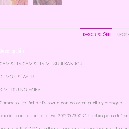
DESCRIPCIÓN
INFOR
Descripción
CAMISETA CAMISETA MITSURI KANROJI
DEMON SLAYER
KIMETSU NO YAIBA
Camiseta en Piel de Durazno con color en cuello y mangas
puedes contactarnos al wp 3012097300 Colombia para definir 
horma AJUSTADA escríbenos para indicarnos horma y te confi