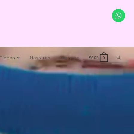
Tienda
Nosotros
Contacto
$
0.00
0