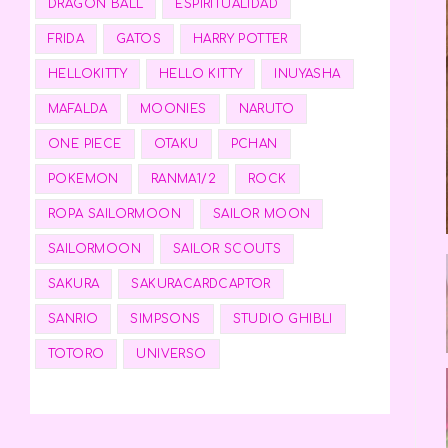
DRAGON BALL
ESPIRITUALIDAD
FRIDA
GATOS
HARRY POTTER
HELLOKITTY
HELLO KITTY
INUYASHA
MAFALDA
MOONIES
NARUTO
ONE PIECE
OTAKU
PCHAN
POKEMON
RANMA1/2
ROCK
ROPA SAILORMOON
SAILOR MOON
SAILORMOON
SAILOR SCOUTS
SAKURA
SAKURACARDCAPTOR
SANRIO
SIMPSONS
STUDIO GHIBLI
TOTORO
UNIVERSO