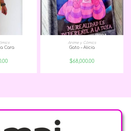
 OPCIONES
SELECCIONAR OPCIONES
ómics
Anime y Cómics
ja Cara
Gato – Alicia
0.00
$
68,000.00