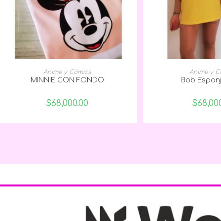
SELECCIONAR OPCIONES
SELECCIONAR
Anime y Cómics
Anime y C
MINNIE CON FONDO
Bob Espon
$
68,000.00
$
68,00