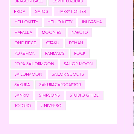
DRAGON BALL
ESPIRITUALIDAD
FRIDA
GATOS
HARRY POTTER
HELLOKITTY
HELLO KITTY
INUYASHA
MAFALDA
MOONIES
NARUTO
ONE PIECE
OTAKU
PCHAN
POKEMON
RANMA1/2
ROCK
ROPA SAILORMOON
SAILOR MOON
SAILORMOON
SAILOR SCOUTS
SAKURA
SAKURACARDCAPTOR
SANRIO
SIMPSONS
STUDIO GHIBLI
TOTORO
UNIVERSO