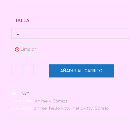
TALLA
L
Limpiar
-
+
AÑADIR AL CARRITO
SKU:
N/D
Categoría:
Anime y Cómics
Etiquetas:
anime
,
hello kitty
,
hellokitty
,
Sanrio