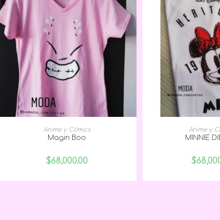
SELECCIONAR OPCIONES
SELECCIONAR
Anime y Cómics
Anime y C
Magin Boo
MINNIE D
$
68,000.00
$
68,00