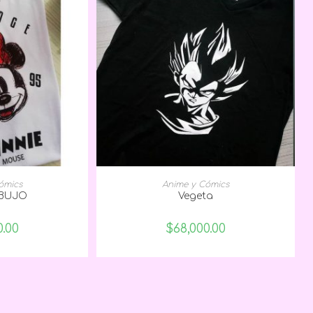
 OPCIONES
SELECCIONAR OPCIONES
ómics
Anime y Cómics
IBUJO
Vegeta
0.00
$
68,000.00