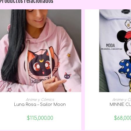
Productos relacionados
SELECCIONAR OPCIONES
SELECCIONAR
Anime y Cómics
Anime y C
Luna Rosa – Sailor Moon
MINNIE C
$
115,000.00
$
68,00