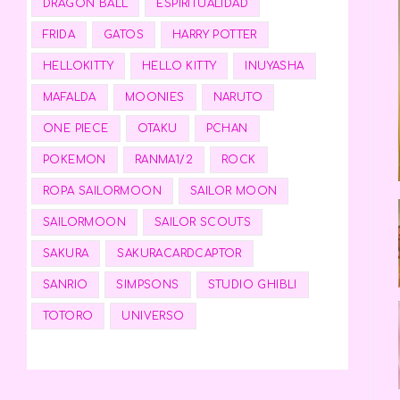
DRAGON BALL
ESPIRITUALIDAD
FRIDA
GATOS
HARRY POTTER
HELLOKITTY
HELLO KITTY
INUYASHA
MAFALDA
MOONIES
NARUTO
ONE PIECE
OTAKU
PCHAN
POKEMON
RANMA1/2
ROCK
ROPA SAILORMOON
SAILOR MOON
SAILORMOON
SAILOR SCOUTS
SAKURA
SAKURACARDCAPTOR
SANRIO
SIMPSONS
STUDIO GHIBLI
TOTORO
UNIVERSO