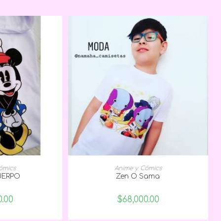
 OPCIONES
SELECCIONAR OPCIONES
ómics
Anime y Cómics
UERPO
Zen O Sama
0.00
$
68,000.00