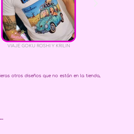
VIAJE GOKU ROSHI Y KRILIN
Camiset
eras otros diseños que no están en la tienda,
..